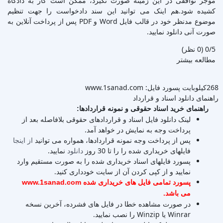
موجر توافقی در این زمینه صورت نگیرد، ممکن است کار به دادگاه
کشیده شود.هم اینک می توانید این سند دادخواست را جهت تنظیم
موضوع مدنظر خود در قالب فایل Word و PDF پس از پرداخت آنلاین به
صورت آنی دانلود نمایید.
‫0/5
‫(0 نظر)
مطالعه بیشتر
268کیلوبایت
پسورد فایل: www.1sanad.com
راهنمای دانلود اسناد و قرارداد
راهنمای خرید اسناد حقوقی و نمونه قراردادها:
لینک دانلود فایل اسناد و قراردادهای حقوقی بلافاصله بعد از
پرداخت وجه به نمایش در خواهد آمد.
پس از پرداخت وجه نمونه قراردادها، همواره می توانید
از اینجا
فایلهای خریداری شده را را تا 30 روز
دانلود
نمایید.
پسورد فایلهای اسناد خریداری شده را به صورت مستقیم وارد
نمایید و از کپی کردن آن از سایت خودداری کنید.
پسورد تمامی فایل های خریداری شده www.1sanad.com
می باشد.
در صورت مشاهده خطا در فایل های فشرده، آخرین نسخه
Winrar یا Winzip را نصب نمایید.