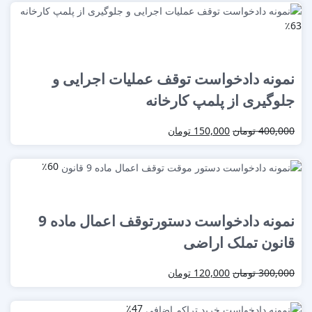
٪63
نمونه دادخواست توقف عملیات اجرایی و
جلوگیری از پلمپ کارخانه
400,000
تومان
150,000
تومان
٪60
نمونه دادخواست دستورتوقف اعمال ماده 9
قانون تملک اراضی
300,000
تومان
120,000
تومان
٪47