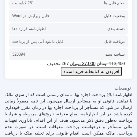
حجم فایل ها
281 کیلوبایت
وضعیت فایل
قابل ویرایش در Word
دسته بندی
اظهارنامه
،
قراردادها
دریافت فایل
قابل دانلود آنی پس از پرداخت
شناسه سند
323394
113,400
تومان
37,000
تومان
٪67 تخفیف
افزودن به کتابخانه خرید اسناد
توضیحات
اظهارنامه ابلاغ پرداخت اجاره بها، نامه‌ای رسمی است که از سوی مالک
یا نماینده قانونی او به مستأجر ارسال می‌شود. این نامه معمولاً زمانی
ارسال می‌شود که مستأجر از پرداخت اجاره بها در زمان مقرر خودداری
کرده باشد. در این اظهارنامه، مبلغ معوقه، تاریخ‌های مربوطه و شرایط
پرداخت به‌طور دقیق ذکر می‌شود. هدف از این اقدام، یادآوری تعهدات
مالی مستأجر و درخواست پرداخت معوقات است. در صورت عدم
پرداخت، مالک ممکن است اقدام قانونی برای تخلیه ملک یا دریافت