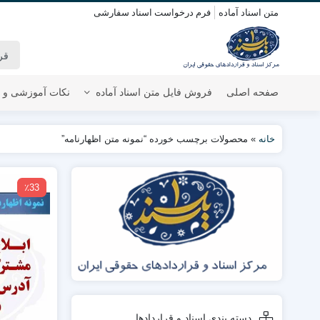
متن اسناد آماده
فرم درخواست اسناد سفارشی
صفحه اصلی
فروش فایل متن اسناد آماده
نکات آموزشی و 
خانه
»
محصولات برچسب خورده “نمونه متن اظهارنامه”
٪33
دسته بندی اسناد و قراردادها