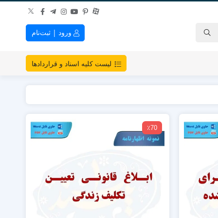
ورود | ثبت‌نام
لیست کلیه اسناد و قراردادها
٪70