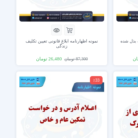
ه بذل شده
نمونه اظهارنامه ابلاغ قانونی تعیین تکلیف
زندگی
ان
26,480
تومان
87,300
تومان
٪33