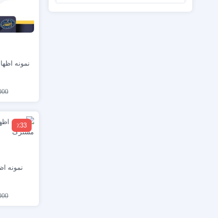
نمونه اظها
000
٪33
نمونه اظ
000