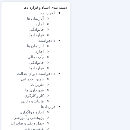
دسته بندی اسناد و قراردادها
اظهارنامه
آپارتمان ها
اجاره
خانوادگی
قراردادها
دادخواست
آپارتمان ها
اجاره
چک - مالی
خانوادگی
قراردادها
دادخواست دیوان عدالت
تامین اجتماعی
تعزیرات
شهرداری ها
کار و کارگری
مالیات و داریی
قراردادها
اجاره و واگذاری
پژوهشی و آموزشی
حمل و نقل و صادرات
خاص و ویژه