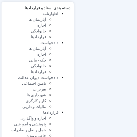
دسته بندی اسناد و قراردادها
اظهارنامه
آپارتمان ها
اجاره
خانوادگی
قراردادها
دادخواست
آپارتمان ها
اجاره
چک - مالی
خانوادگی
قراردادها
دادخواست دیوان عدالت
تامین اجتماعی
تعزیرات
شهرداری ها
کار و کارگری
مالیات و داریی
قراردادها
اجاره و واگذاری
پژوهشی و آموزشی
حمل و نقل و صادرات
خاص و ویژه