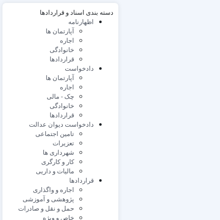
دسته بندی اسناد و قراردادها
اظهارنامه
آپارتمان ها
اجاره
خانوادگی
قراردادها
دادخواست
آپارتمان ها
اجاره
چک - مالی
خانوادگی
قراردادها
دادخواست دیوان عدالت
تامین اجتماعی
تعزیرات
شهرداری ها
کار و کارگری
مالیات و داریی
قراردادها
اجاره و واگذاری
پژوهشی و آموزشی
حمل و نقل و صادرات
خاص و ویژه