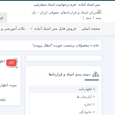
متن اسناد آماده
فرم درخواست اسناد سفارشی
صفحه اصلی
فروش فایل متن اسناد آماده
نکات آموزشی و 
خانه
»
محصولات برچسب خورده “انتقال پرونده”
٪67
دسته بندی اسناد و قراردادها
نمونه اظهار
اظهارنامه
آپارتمان ها
,400
اجاره
خانوادگی