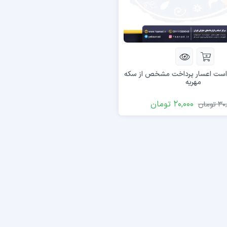
واست اعسار پرداخت مشخص از سکه
مهریه
20,000
تومان
30,
تومان