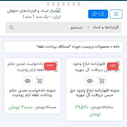
|
خانه
»
محصولات برچسب خورده “استنکاف پرداخت نفقه”
٪33
٪59
نمونه اظهارنامه ابلاغ وجود حق
نمونه دادخواست صدور حکم
حبس دریافت کل مهریه
پرداخت نفقه ایام زوجیت
29,520
20,000
تومان
72,800
تومان
30,000
تومان
تومان