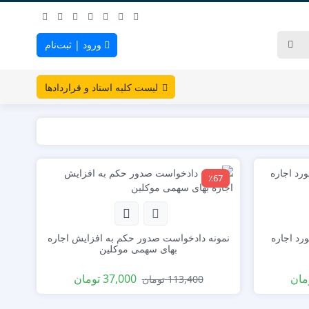
ورود | ثبت‌نام
لیست کلیه اسناد و قراردادها
٪67
رد اجاره
نمونه دادخواست صدور حکم به افزایش اجاره
بهای سهمی موکلین
مان
37,000
تومان
113,400
تومان