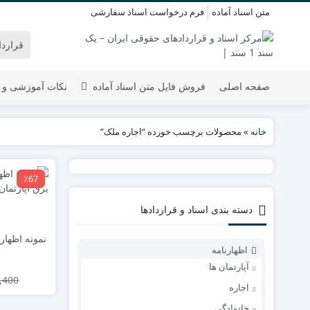
متن اسناد آماده
فرم درخواست اسناد سفارشی
صفحه اصلی
فروش فایل متن اسناد آماده
نکات آموزشی و 
خانه
»
محصولات برچسب خورده “اجاره ملک”
٪67
دسته بندی اسناد و قراردادها
نمونه اظهار
اظهارنامه
آپارتمان ها
,400
اجاره
خانوادگی