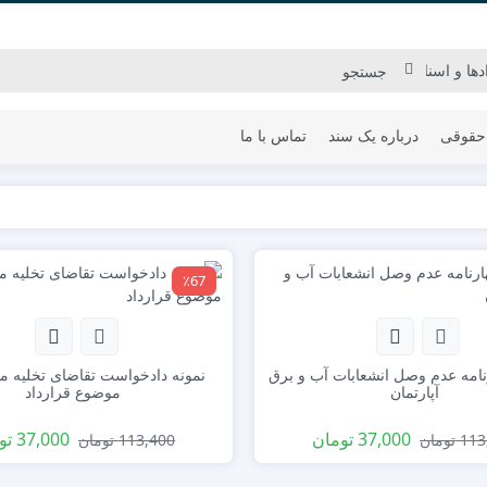
حقوقی
درباره یک سند
تماس با ما
٪67
نامه عدم وصل انشعابات آب و برق
نمونه دادخواست تقاضای تخلیه مو
آپارتمان
موضوع قرارداد
37,000
تومان
37,000
تو
113
تومان
113,400
تومان