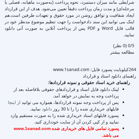
شرایطی مانند میزان دستمزد، نحوه پرداخت (به‌صورت ماهیانه، فصلی یا
مرحله‌ای) و مدت زمان پرداخت دقیقاً تعیین می‌شود. هدف از این قرارداد
ایجاد شفافیت و توافق روشن در مورد حقوق و تعهدات طرفین است.هم
اینک می توانید این سند دادخواست را جهت تنظیم موضوع مدنظر خود در
قالب فایل Word و PDF پس از پرداخت آنلاین به صورت آنی دانلود
نمایید.
‫0/5
‫(0 نظر)
مطالعه بیشتر
264کیلوبایت
پسورد فایل: www.1sanad.com
راهنمای دانلود اسناد و قرارداد
راهنمای خرید اسناد حقوقی و نمونه قراردادها:
لینک دانلود فایل اسناد و قراردادهای حقوقی بلافاصله بعد از
پرداخت وجه به نمایش در خواهد آمد.
پس از پرداخت وجه نمونه قراردادها، همواره می توانید
از اینجا
فایلهای خریداری شده را را تا 30 روز
دانلود
نمایید.
پسورد فایلهای اسناد خریداری شده را به صورت مستقیم وارد
نمایید و از کپی کردن آن از سایت خودداری کنید.
پسورد تمامی فایل های خریداری شده www.1sanad.com
می باشد.