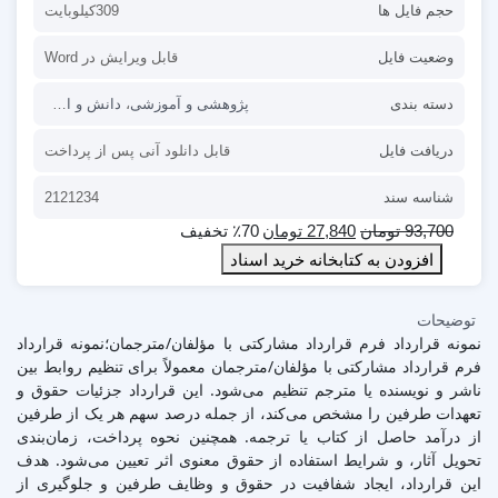
حجم فایل ها
309کیلوبایت
وضعیت فایل
قابل ویرایش در Word
دسته بندی
پژوهشی و آموزشی
،
دانش و اطلاعات
،
قر
دریافت فایل
قابل دانلود آنی پس از پرداخت
شناسه سند
2121234
93,700
تومان
27,840
تومان
٪70 تخفیف
افزودن به کتابخانه خرید اسناد
توضیحات
نمونه قرارداد فرم قرارداد مشارکتی با مؤلفان/مترجمان؛نمونه قرارداد
فرم قرارداد مشارکتی با مؤلفان/مترجمان معمولاً برای تنظیم روابط بین
ناشر و نویسنده یا مترجم تنظیم می‌شود. این قرارداد جزئیات حقوق و
تعهدات طرفین را مشخص می‌کند، از جمله درصد سهم هر یک از طرفین
از درآمد حاصل از کتاب یا ترجمه. همچنین نحوه پرداخت، زمان‌بندی
تحویل آثار، و شرایط استفاده از حقوق معنوی اثر تعیین می‌شود. هدف
این قرارداد، ایجاد شفافیت در حقوق و وظایف طرفین و جلوگیری از