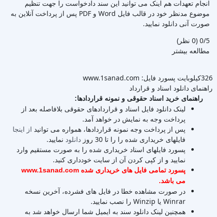
انجام تعهدات هم اینک می توانید این سند دادخواست را جهت تنظیم
موضوع مدنظر خود در قالب فایل Word و PDF پس از پرداخت آنلاین به
صورت آنی دانلود نمایید.
‫0/5
‫(0 نظر)
مطالعه بیشتر
326کیلوبایت
پسورد فایل: www.1sanad.com
راهنمای دانلود اسناد و قرارداد
راهنمای خرید اسناد حقوقی و نمونه قراردادها:
لینک دانلود فایل اسناد و قراردادهای حقوقی بلافاصله بعد از
پرداخت وجه به نمایش در خواهد آمد.
پس از پرداخت وجه نمونه قراردادها، همواره می توانید
از اینجا
فایلهای خریداری شده را را تا 30 روز
دانلود
نمایید.
پسورد فایلهای اسناد خریداری شده را به صورت مستقیم وارد
نمایید و از کپی کردن آن از سایت خودداری کنید.
پسورد تمامی فایل های خریداری شده www.1sanad.com
می باشد.
در صورت مشاهده خطا در فایل های فشرده، آخرین نسخه
Winrar یا Winzip را نصب نمایید.
همچنین لینک دانلود سند به ایمیل شما ارسال خواهد شد به