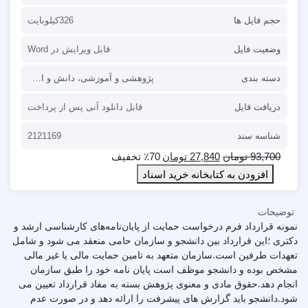
حجم فایل ها
326کیلوبایت
وضعیت فایل
قابل ویرایش در Word
دسته بندی
پژوهشی و آموزشی
،
دانش و اطلاعات
،
قر
دریافت فایل
قابل دانلود آنی پس از پرداخت
شناسه سند
2121169
93,700
تومان
27,840
تومان
٪70 تخفیف
افزودن به کتابخانه خرید اسناد
توضیحات
نمونه قرارداد فرم درخواست حمایت از پایان‌نامه‌های کارشناسی ارشد و
دکتری ؛این قرارداد بین دانشجو و سازمان حامی منعقد می شود و شامل
تعهدات طرفین است.سازمان متعهد به تامین حمایت مالی یا غیر مالی
مشخص بوده و دانشجو موظف است پایان نامه خود را طبق سازمان
انجام دهد.حقوق مادی و معنوی پژوهش بسته به مفاد قرارداد تعیین می
شود.دانشجو باید گزارش های پیشرفت را ارائه دهد و در صورت عدم