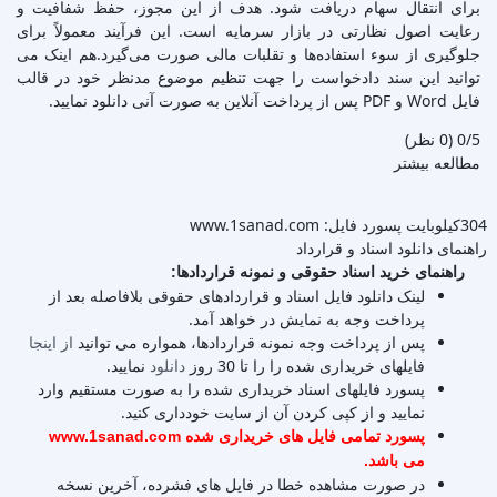
برای انتقال سهام دریافت شود. هدف از این مجوز، حفظ شفافیت و
رعایت اصول نظارتی در بازار سرمایه است. این فرآیند معمولاً برای
جلوگیری از سوء استفاده‌ها و تقلبات مالی صورت می‌گیرد.هم اینک می
توانید این سند دادخواست را جهت تنظیم موضوع مدنظر خود در قالب
فایل Word و PDF پس از پرداخت آنلاین به صورت آنی دانلود نمایید.
‫0/5
‫(0 نظر)
مطالعه بیشتر
304کیلوبایت
پسورد فایل: www.1sanad.com
راهنمای دانلود اسناد و قرارداد
راهنمای خرید اسناد حقوقی و نمونه قراردادها:
لینک دانلود فایل اسناد و قراردادهای حقوقی بلافاصله بعد از
پرداخت وجه به نمایش در خواهد آمد.
پس از پرداخت وجه نمونه قراردادها، همواره می توانید
از اینجا
فایلهای خریداری شده را را تا 30 روز
دانلود
نمایید.
پسورد فایلهای اسناد خریداری شده را به صورت مستقیم وارد
نمایید و از کپی کردن آن از سایت خودداری کنید.
پسورد تمامی فایل های خریداری شده www.1sanad.com
می باشد.
در صورت مشاهده خطا در فایل های فشرده، آخرین نسخه