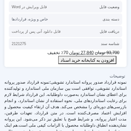
وضعیت فایل
قابل ویرایش در Word
دسته بندی
خاص و ویژه
،
قراردادها
دریافت فایل
قابل دانلود آنی پس از پرداخت
شناسه سند
2121275
93,700
تومان
27,840
تومان
٪70 تخفیف
افزودن به کتابخانه خرید اسناد
توضیحات
نمونه قرارداد صدور پروانه استاندارد تشویقی؛نمونه قرارداد صدور پروانه
استاندارد تشویقی، توافقی است بین سازمان ملی استاندارد و تولیدکننده
برای اعطای نشان استاندارد به‌صورت داوطلبانه. این قرارداد شرایط لازم
برای رعایت استانداردهای ملی، نحوه استفاده از نشان استاندارد، و انجام
بازرسی‌های دوره‌ای را مشخص می‌کند. هدف آن ارتقاء کیفیت محصول و
افزایش اعتماد مصرف‌کننده است. در متن قرارداد، تعهدات طرفین،
مدت اعتبار پروانه، و شرایط فسخ یا تعلیق نیز ذکر می‌شود. این پروانه
نشان‌دهنده انطباق داوطلبانه محصول با الزامات کیفی ملی است.هم اینک