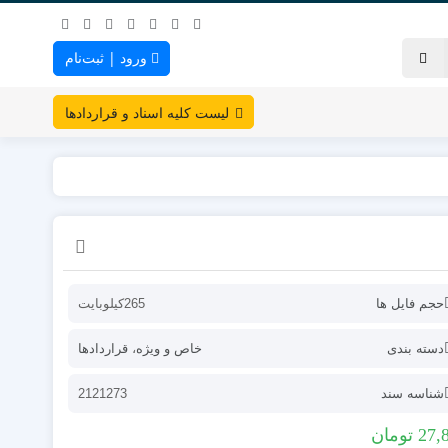
ورود | ثبت‌نام
لیست کلیه اسناد و قراردادها
حجم فایل ها
265کیلوبایت
دسته بندی
خاص و ویژه
،
قراردادها
شناسه سند
2121273
27,
تومان