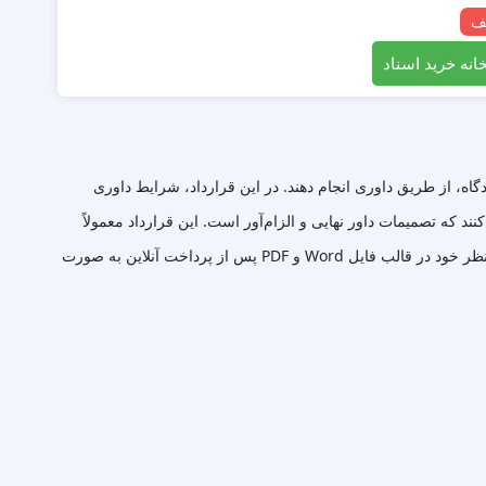
انه خرید اسناد
گاه، از طریق داوری انجام دهند. در این قرارداد، شرایط داوری
 که تصمیمات داور نهایی و الزام‌آور است. این قرارداد معمولاً
به‌عنوان یک روش سریع‌تر و کم‌هزینه‌تر نسبت به رسیدگی قضائی استفاده می‌شود.هم اینک می توانید این سند دادخواست را جهت تنظیم موضوع مدنظر خود در قالب فایل Word و PDF پس از پرداخت آنلاین به صورت