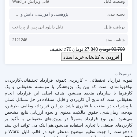
وضعیت فایل
قابل ویرایش در Word
دسته بندی
پژوهشی و آموزشی
،
دانش و اطلاعات
،
قر
دریافت فایل
قابل دانلود آنی پس از پرداخت
شناسه سند
2121246
93,700
تومان
27,840
تومان
٪70 تخفیف
افزودن به کتابخانه خرید اسناد
توضیحات
نمونه قرارداد تحقیقاتی – کاربردی ؛نمونه قرارداد تحقیقاتی-کاربردی،
توافق‌نامه‌ای است که بین یک پژوهشگر یا موسسه تحقیقاتی و یک
کارفرما یا سازمان منعقد می‌شود. هدف اصلی این قرارداد، انجام
تحقیقاتی است که نتایج آن کاربردی و قابل استفاده در حل مسائل عملی
یا پیشرفت در صنعت یا فناوری باشد. در این قرارداد، وظایف طرفین،
بودجه، زمان‌بندی، حقوق مالکیت معنوی و نحوه ارزیابی نتایج مشخص
می‌شود. این نوع قرارداد معمولاً در پروژه‌های تحقیقاتی با تأکید بر
کاربردهای صنعتی یا تجاری استفاده می‌شود.هم اینک می توانید این سند
دادخواست را جهت تنظیم موضوع مدنظر خود در قالب فایل Word و