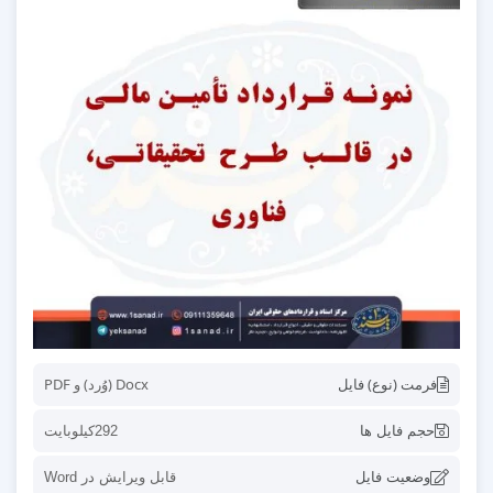
فرمت (نوع) فایل
Docx (وُرد) و PDF
حجم فایل ها
292کیلوبایت
وضعیت فایل
قابل ویرایش در Word