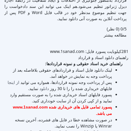
قرارداد به‌منظور جلوگیری از اختلافات و ایجاد شفافیت در رابطه اجاره
دیزل ژنراتور تنظیم می‌شود.هم اینک می توانید این سند دادخواست را
جهت تنظیم موضوع مدنظر خود در قالب فایل Word و PDF پس از
پرداخت آنلاین به صورت آنی دانلود نمایید.
‫0/5
‫(0 نظر)
مطالعه بیشتر
281کیلوبایت
پسورد فایل: www.1sanad.com
راهنمای دانلود اسناد و قرارداد
راهنمای خرید اسناد حقوقی و نمونه قراردادها:
لینک دانلود فایل اسناد و قراردادهای حقوقی بلافاصله بعد از
پرداخت وجه به نمایش در خواهد آمد.
پس از پرداخت وجه نمونه قراردادها، همواره می توانید
از اینجا
فایلهای خریداری شده را را تا 30 روز
دانلود
نمایید.
پسورد فایلهای اسناد خریداری شده را به صورت مستقیم وارد
نمایید و از کپی کردن آن از سایت خودداری کنید.
پسورد تمامی فایل های خریداری شده www.1sanad.com
می باشد.
در صورت مشاهده خطا در فایل های فشرده، آخرین نسخه
Winrar یا Winzip را نصب نمایید.