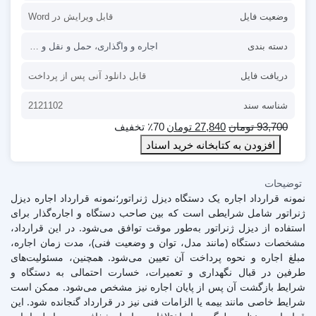
وضعیت فایل
قابل ویرایش در Word
دسته بندی
اجاره و واگذاری
،
حمل و نقل و صادرات
،
ق
دریافت فایل
قابل دانلود آنی پس از پرداخت
شناسه سند
2121102
93,700
تومان
27,840
تومان
٪70 تخفیف
افزودن به کتابخانه خرید اسناد
توضیحات
نمونه قرارداد اجاره یک دستگاه دیزل ژنراتور؛نمونه قرارداد اجاره دیزل
ژنراتور شامل شرایطی است که بین صاحب دستگاه و اجاره‌گذار برای
استفاده از دیزل ژنراتور به‌طور موقت توافق می‌شود. در این قرارداد،
مشخصات دستگاه (مانند مدل، توان و وضعیت فنی)، مدت زمان اجاره،
مبلغ اجاره و نحوه پرداخت آن تعیین می‌شود. همچنین، مسئولیت‌های
طرفین در قبال نگهداری و تعمیرات، خسارت احتمالی به دستگاه و
شرایط بازگشت آن پس از پایان اجاره نیز مشخص می‌شود. ممکن است
شرایط خاصی مانند بیمه یا الزامات فنی نیز در قرارداد گنجانده شود. این