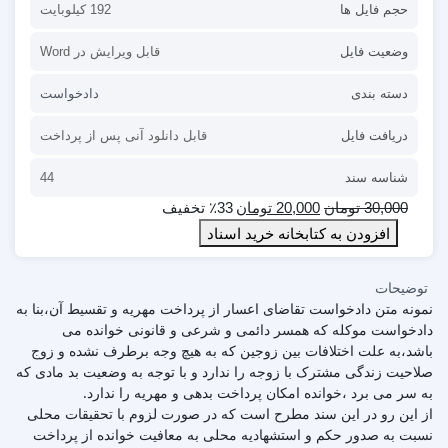
حجم فایل ها
192 کیلوبایت
وضعیت فایل
قابل ویرایش در Word
دسته بندی
دادخواست
دریافت فایل
قابل دانلود آنی پس از پرداخت
شناسه سند
44
30,000
تومان
20,000
تومان
٪33 تخفیف
افزودن به کتابخانه خرید اسناد
توضیحات
نمونه متن دادخواست تقاضای اعسار از پرداخت مهریه و تقسیط آن،بنا به
دادخواست موکله که همسر دائمی و شرعی و قانونی خوانده می
باشد،به علت اختلافات بین زوجین که به هیچ وجه برطرف نشده و زوج
صلاحیت زندگی مشترک با زوجه را ندارد و با توجه به وضعیت بد مادی که
به سر می برد ،خوانده امکان پرداخت بدهی و مهریه را ندارد.
از این رو در این سند مطرح است که در صورت لزوم با تحقیقات محلی
نسبت به صدور حکم و استشهادیه محلی به معافیت خوانده از پرداخت