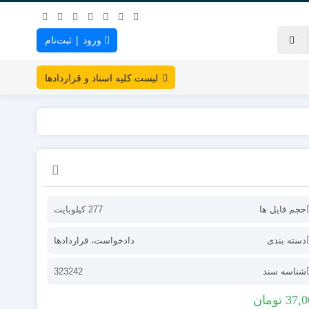
ورود | ثبت‌نام
لیست کلیه اسناد و قراردادها
حجم فایل ها
277 کیلوبایت
دسته بندی
دادخواست
،
قراردادها
شناسه سند
323242
37,0
تومان