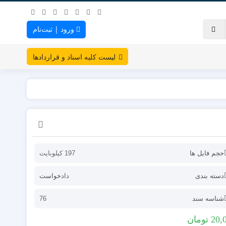
ورود | ثبت‌نام
لیست کلیه اسناد و قراردادها
حجم فایل ها
197 کیلوبایت
دسته بندی
دادخواست
شناسه سند
76
20,
تومان