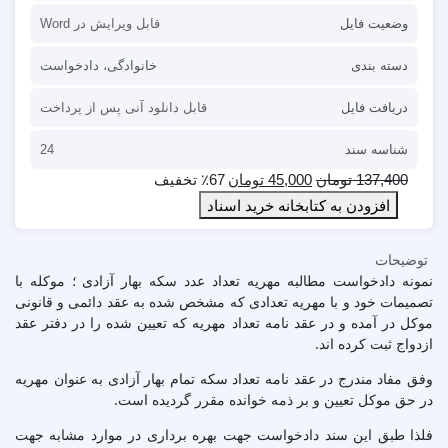
وضعیت فایل
قابل ویرایش در Word
دسته بندی
خانوادگی
،
دادخواست
دریافت فایل
قابل دانلود آنی پس از پرداخت
شناسه سند
24
137,400
تومان
45,000
تومان
٪67 تخفیف
افزودن به کتابخانه خرید اسناد
توضیحات
نمونه دادخواست مطالبه مهریه تعداد عدد سکه بهار آزادی ؛ موکله با
تصمیمات خود و با مهریه تعدادی که مشخص شده به عقد دائمی و قانونی
موکل در آمده و در عقد نامه تعداد مهریه که تعیین شده را در دفتر عقد
ازدواج ثبت کرده اند.
وفق مفاد مندرج در عقد نامه تعداد سکه تمام بهار آزادی به عنوان مهریه
در حق موکل تعیین و بر ذمه خوانده مقرر گردیده است.
فلذا طبق این سند دادخواست جهت بهره برداری در موارد مشابه جهت