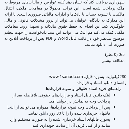
شهرداری دریافت کند که نشان دهد کلیه عوارض و مالیات‌های مربوط به
ملک پرداخت شده است. این فرآیند معمولاً در معاملات ملکی، انتقال
مالکیت یا تسویه حساب با بانک‌ها و ادارات مالیاتی ضروری است. با ارائه
این مدارک به دادگاه، خواهان می‌تواند از بروز مشکلات قانونی و مالی
جلوگیری کند. این اقدام به حفظ حقوق مالکانه و تسهیل روند معاملات
ملکی کمک می‌کند.هم اینک می توانید این سند دادخواست را جهت تنظیم
موضوع مدنظر خود در قالب فایل Word و PDF پس از پرداخت آنلاین به
صورت آنی دانلود نمایید.
‫0/5
‫(0 نظر)
مطالعه بیشتر
280کیلوبایت
پسورد فایل: www.1sanad.com
راهنمای دانلود اسناد و قرارداد
راهنمای خرید اسناد حقوقی و نمونه قراردادها:
لینک دانلود فایل اسناد و قراردادهای حقوقی بلافاصله بعد از
پرداخت وجه به نمایش در خواهد آمد.
پس از پرداخت وجه نمونه قراردادها، همواره می توانید
از اینجا
فایلهای خریداری شده را را تا 30 روز
دانلود
نمایید.
پسورد فایلهای اسناد خریداری شده را به صورت مستقیم وارد
نمایید و از کپی کردن آن از سایت خودداری کنید.