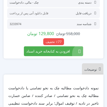
دسته بندی
چک - مالی
،
دادخواست
دریافت فایل
قابل دانلود آنی پس از پرداخت
شناسه سند
3233974
129,800
تومان
558,000
تومان
٪77 تخفیف
افزودن به کتابخانه خرید اسناد
توضیحات
نمونه دادخواست مطالبه چک به نخو تضامنی یا دادخواست
مطالبه چک به نحو تضامنی / صادر کننده / ضامن خسارت
تاخیر در تادیه / توقیف اموال؛ برابر سند دادخواست تنظیمی