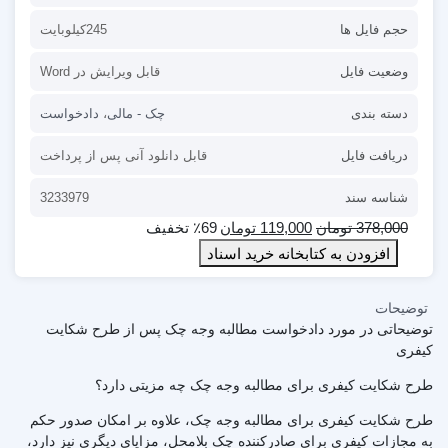
حجم فایل ها
245کیلوبایت
وضعیت فایل
قابل ویرایش در Word
دسته بندی
چک - مالی
،
دادخواست
دریافت فایل
قابل دانلود آنی پس از پرداخت
شناسه سند
3233979
378,000
تومان
119,000
تومان
٪69 تخفیف
افزودن به کتابخانه خرید اسناد
توضیحات
توضیحاتی در مورد دادخواست مطالبه وجه چک پس از طرح شکایت
کیفری
طرح شکایت کیفری برای مطالبه وجه چک چه مزیتی دارد؟
طرح شکایت کیفری برای مطالبه وجه چک، علاوه بر امکان صدور حکم
به مجازات کیفری برای صادرکننده چک بلامحل، مزایای دیگری نیز دارد،