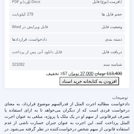
فرمت (نوع) فایل
Docx (وُرد) و PDF
حجم فایل ها
279 کیلوبایت
وضعیت فایل
قابل ویرایش در Word
دسته بندی
دادخواست
،
قراردادها
دریافت فایل
قابل دانلود آنی پس از پرداخت
شناسه سند
323282
113,400
تومان
37,000
تومان
٪67 تخفیف
افزودن به کتابخانه خرید اسناد
توضیحات
دادخواست مطالبه اجرت المثل از قدرالسهم موضوع قرارداد، به معنای
درخواست فردی است که از دیگران می‌خواهد تا به ازای استفاده یا
تصرف غیرقانونی از سهم او در یک ملک یا پروژه، مبلغی به عنوان اجرت
المثل پرداخت کنند. این اجرت به عنوان جبران خسارت ناشی از عدم
استفاده قانونی از سهم شخص درخواست‌کننده در نظر گرفته می‌شود. در