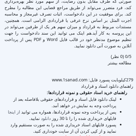
صورتی که طرف مقابل بدون رضایت، از سهم مورد نظر بهره‌برداری
کند، فرد متضرر می‌تواند از طریق مراجع قضایی این مطالبه را مطرح
کند. برای موفقیت در این دادخواست، اثبات تصرف غیرمجاز و محاسبه
اجرت المثل بر اساس نرخ عرفی یا قراردادی الزامی است. همچنین،
مستندات مربوط به قرارداد و میزان سهم هر یک از طرفین می‌تواند در
این پروسه به کار آید.هم اینک می توانید این سند دادخواست را جهت
تنظیم موضوع مدنظر خود در قالب فایل Word و PDF پس از پرداخت
آنلاین به صورت آنی دانلود نمایید.
‫0/5
‫(0 نظر)
مطالعه بیشتر
279کیلوبایت
پسورد فایل: www.1sanad.com
راهنمای دانلود اسناد و قرارداد
راهنمای خرید اسناد حقوقی و نمونه قراردادها:
لینک دانلود فایل اسناد و قراردادهای حقوقی بلافاصله بعد از
پرداخت وجه به نمایش در خواهد آمد.
پس از پرداخت وجه نمونه قراردادها، همواره می توانید
از اینجا
فایلهای خریداری شده را را تا 30 روز
دانلود
نمایید.
پسورد فایلهای اسناد خریداری شده را به صورت مستقیم وارد
نمایید و از کپی کردن آن از سایت خودداری کنید.