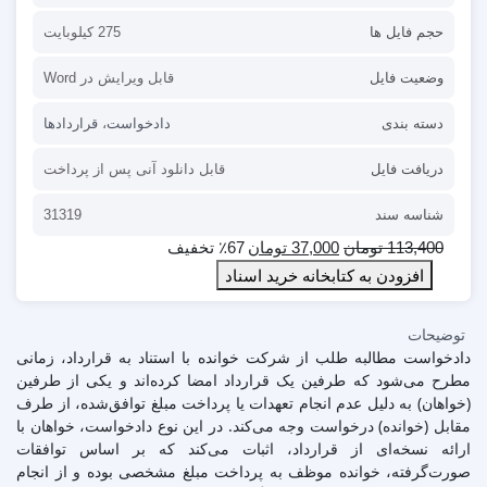
حجم فایل ها
275 کیلوبایت
وضعیت فایل
قابل ویرایش در Word
دسته بندی
دادخواست
،
قراردادها
دریافت فایل
قابل دانلود آنی پس از پرداخت
شناسه سند
31319
113,400
تومان
37,000
تومان
٪67 تخفیف
افزودن به کتابخانه خرید اسناد
توضیحات
دادخواست مطالبه طلب از شرکت خوانده با استناد به قرارداد، زمانی
مطرح می‌شود که طرفین یک قرارداد امضا کرده‌اند و یکی از طرفین
(خواهان) به دلیل عدم انجام تعهدات یا پرداخت مبلغ توافق‌شده، از طرف
مقابل (خوانده) درخواست وجه می‌کند. در این نوع دادخواست، خواهان با
ارائه نسخه‌ای از قرارداد، اثبات می‌کند که بر اساس توافقات
صورت‌گرفته، خوانده موظف به پرداخت مبلغ مشخصی بوده و از انجام