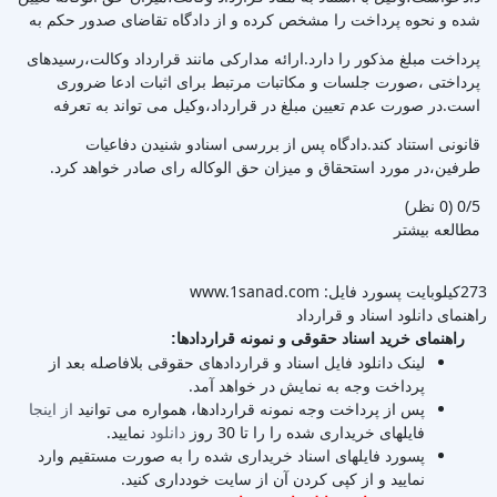
شده و نحوه پرداخت را مشخص کرده و از دادگاه تقاضای صدور حکم به
پرداخت مبلغ مذکور را دارد.ارائه مدارکی مانند قرارداد وکالت،رسیدهای
پرداختی ،صورت جلسات و مکاتبات مرتبط برای اثبات ادعا ضروری
است.در صورت عدم تعیین مبلغ در قرارداد،وکیل می تواند به تعرفه
قانونی استناد کند.دادگاه پس از بررسی اسنادو شنیدن دفاعیات
طرفین،در مورد استحقاق و میزان حق الوکاله رای صادر خواهد کرد.
‫0/5
‫(0 نظر)
مطالعه بیشتر
273کیلوبایت
پسورد فایل: www.1sanad.com
راهنمای دانلود اسناد و قرارداد
راهنمای خرید اسناد حقوقی و نمونه قراردادها:
لینک دانلود فایل اسناد و قراردادهای حقوقی بلافاصله بعد از
پرداخت وجه به نمایش در خواهد آمد.
پس از پرداخت وجه نمونه قراردادها، همواره می توانید
از اینجا
فایلهای خریداری شده را را تا 30 روز
دانلود
نمایید.
پسورد فایلهای اسناد خریداری شده را به صورت مستقیم وارد
نمایید و از کپی کردن آن از سایت خودداری کنید.