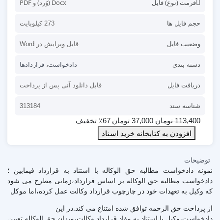
فرمت (نوع) فایل
Docx (وُرد) و PDF
حجم فایل ها
273 کیلوبایت
وضعیت فایل
قابل ویرایش در Word
دسته بندی
دادخواست
،
قراردادها
دریافت فایل
قابل دانلود آنی پس از پرداخت
شناسه سند
313184
113,400
تومان
37,000
تومان
٪67 تخفیف
افزودن به کتابخانه خرید اسناد
توضیحات
نمونه دادخواست مطالبه حق الوکاله با استناد به قرارداد فیمابین ؛
دادخواست مطالبه حق الوکاله بر اساس قرارداد،زمانی مطرح می شود
که وکیل به تعهدات خود در چارچوب قرارداد وکالت عمل کرده،اما موکل
از پرداخت حق الزحمه توافق شده امتناع می کند.در این
دادخواست،وکیل با استناد به مفاد قرارداد وکالت،میزان حق الوکاله تعیین