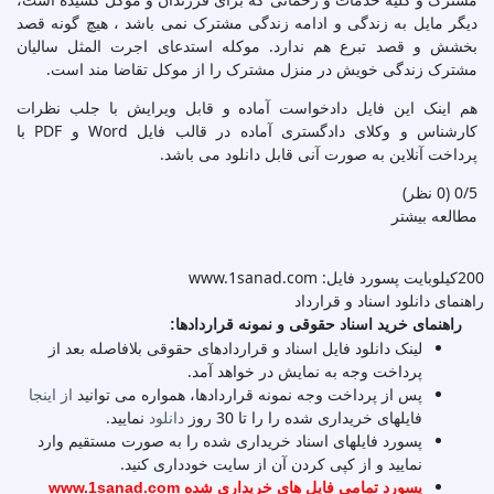
دیگر مایل به زندگی و ادامه زندگی مشترک نمی باشد ، هیچ گونه قصد
بخشش و قصد تبرع هم ندارد. موکله استدعای اجرت المثل سالیان
مشترک زندگی خویش در منزل مشترک را از موکل تقاضا مند است.
هم اینک این فایل دادخواست آماده و قابل ویرایش با جلب نظرات
کارشناس و وکلای دادگستری آماده در قالب فایل Word و PDF با
پرداخت آنلاین به صورت آنی قابل دانلود می باشد.
‫0/5
‫(0 نظر)
مطالعه بیشتر
200کیلوبایت
پسورد فایل: www.1sanad.com
راهنمای دانلود اسناد و قرارداد
راهنمای خرید اسناد حقوقی و نمونه قراردادها:
لینک دانلود فایل اسناد و قراردادهای حقوقی بلافاصله بعد از
پرداخت وجه به نمایش در خواهد آمد.
پس از پرداخت وجه نمونه قراردادها، همواره می توانید
از اینجا
فایلهای خریداری شده را را تا 30 روز
دانلود
نمایید.
پسورد فایلهای اسناد خریداری شده را به صورت مستقیم وارد
نمایید و از کپی کردن آن از سایت خودداری کنید.
پسورد تمامی فایل های خریداری شده www.1sanad.com