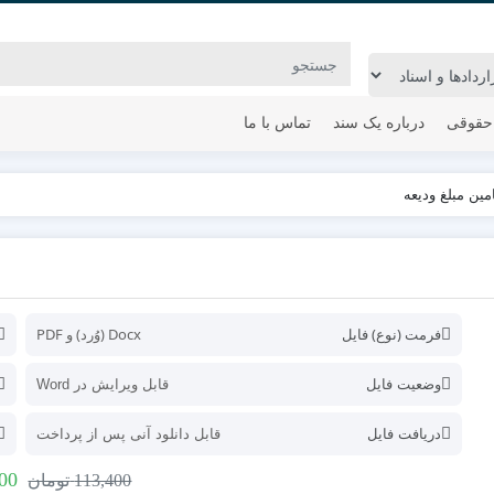
حقوقی
درباره یک سند
تماس با ما
ین مبلغ ودیعه
فرمت (نوع) فایل
Docx (وُرد) و PDF
وضعیت فایل
قابل ویرایش در Word
دریافت فایل
قابل دانلود آنی پس از پرداخت
00
113,400
تومان