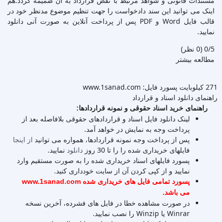
مستندات قانونی و شواهد مرتبط با نقض قرارداد به آن ضمیمه گردد.هم
اینک می توانید این سند دادخواست را جهت تنظیم موضوع مدنظر خود در
قالب فایل Word و PDF پس از پرداخت آنلاین به صورت آنی دانلود
نمایید.
‫0/5
‫(0 نظر)
مطالعه بیشتر
271 کیلوبایت
پسورد فایل: www.1sanad.com
راهنمای دانلود اسناد و قرارداد
راهنمای خرید اسناد حقوقی و نمونه قراردادها:
لینک دانلود فایل اسناد و قراردادهای حقوقی بلافاصله بعد از
پرداخت وجه به نمایش در خواهد آمد.
پس از پرداخت وجه نمونه قراردادها، همواره می توانید
از اینجا
فایلهای خریداری شده را را تا 30 روز
دانلود
نمایید.
پسورد فایلهای اسناد خریداری شده را به صورت مستقیم وارد
نمایید و از کپی کردن آن از سایت خودداری کنید.
پسورد تمامی فایل های خریداری شده www.1sanad.com
می باشد.
در صورت مشاهده خطا در فایل های فشرده، آخرین نسخه
Winrar یا Winzip را نصب نمایید.