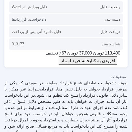
وضعیت فایل
قابل ویرایش در Word
دسته بندی
دادخواست
،
قراردادها
دریافت فایل
قابل دانلود آنی پس از پرداخت
شناسه سند
313177
113,400
تومان
37,000
تومان
٪67 تخفیف
افزودن به کتابخانه خرید اسناد
توضیحات
نمونه دادخواست تقاضای فسخ قرارداد معاونت،در صورتی که یکی از
طرفین قرارداد بخواهد به دلیل نقص مفاد قرارداد،شرایط غیر ممکن یا
سایر دلایل قانونی،قرارداد رافسخ کند،تنظیم می شود .در این دادخواست
اثار آن مانند جبران ت خواهان باید به طور مشخص دلایل فسخ را ذکر
کند،مانند عدم اجرای تعهدات طرف مقابل،تخلف از شرایط توافق شده یا
وجود مشکلات قانونی،همچنین خواهان باید در خواست خود برای فسخ
قراردادو آثار آن،مانند جبران خسارت ه و استرداد وجوه یا اموال دریافت
شده،را مطرح کند.این دادخواست باید به مرجع قضائی صالح ارائه شود و