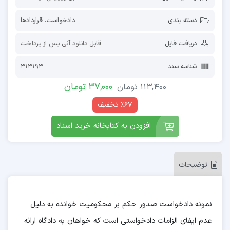
دسته بندی
دادخواست
،
قراردادها
دریافت فایل
قابل دانلود آنی پس از پرداخت
شناسه سند
313193
37,000
تومان
113,400
تومان
٪67 تخفیف
افزودن به کتابخانه خرید اسناد
توضیحات
نمونه دادخواست صدور حکم بر محکومیت خوانده به دلیل
عدم ایفای الزامات دادخواستی است که خواهان به دادگاه ارائه