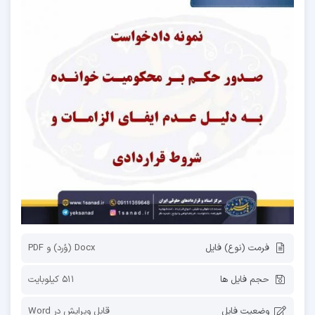
فرمت (نوع) فایل
Docx (وُرد) و PDF
حجم فایل ها
511 کیلوبایت
وضعیت فایل
قابل ویرایش در Word