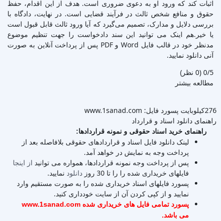
اثبات کند که ورود او به دعوی ضروری است. هدف از این اقدام، حفظ
حقوق و منافع شخص ثالث در فرآیند قضایی است. در نهایت، دادگاه با
بررسی دلایل و مدارک، تصمیم می‌گیرد که آیا ورود ثالث قابل قبول است
یا خیر.هم اینک می توانید این سند دادخواست را جهت تنظیم موضوع
مدنظر خود در قالب فایل Word و PDF پس از پرداخت آنلاین به صورت
آنی دانلود نمایید.
‫0/5
‫(0 نظر)
مطالعه بیشتر
276کیلوبایت
پسورد فایل: www.1sanad.com
راهنمای دانلود اسناد و قرارداد
راهنمای خرید اسناد حقوقی و نمونه قراردادها:
لینک دانلود فایل اسناد و قراردادهای حقوقی بلافاصله بعد از
پرداخت وجه به نمایش در خواهد آمد.
پس از پرداخت وجه نمونه قراردادها، همواره می توانید
از اینجا
فایلهای خریداری شده را را تا 30 روز
دانلود
نمایید.
پسورد فایلهای اسناد خریداری شده را به صورت مستقیم وارد
نمایید و از کپی کردن آن از سایت خودداری کنید.
پسورد تمامی فایل های خریداری شده www.1sanad.com
می باشد.