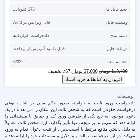
حجم فایل ها
276 کیلوبایت
وضعیت فایل
قابل ویرایش در Word
دسته بندی
دادخواست
،
قراردادها
دریافت فایل
قابل دانلود آنی پس از پرداخت
شناسه سند
323222
113,400
تومان
37,000
تومان
٪67 تخفیف
افزودن به کتابخانه خرید اسناد
توضیحات
دادخواست ورود ثالث به خواسته صدور حکم مبنی بر اثبات، نوعی
درخواست حقوقی است که به شخص ثالث این امکان را می‌دهد تا در یک
دعوی موجود، به نفع یکی از طرفین ورود کند و حقایق یا مستنداتی را
ارائه دهد که می‌تواند بر نتیجه دعوا تأثیر بگذارد. این شخص ثالث معمولاً
به دلیل داشتن منافع مرتبط یا آسیب‌پذیری از نتیجه دعوا، اقدام به ورود
می‌کند. در این درخواست، ثالث باید دلایل و مستندات خود را ارائه دهد و