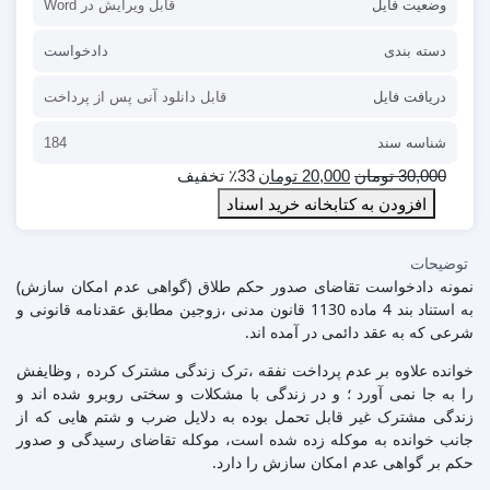
وضعیت فایل
قابل ویرایش در Word
دسته بندی
دادخواست
دریافت فایل
قابل دانلود آنی پس از پرداخت
شناسه سند
184
30,000
تومان
20,000
تومان
٪33 تخفیف
افزودن به کتابخانه خرید اسناد
توضیحات
نمونه دادخواست تقاضای صدور حکم طلاق (گواهی عدم امکان سازش)
به استناد بند 4 ماده 1130 قانون مدنی ،زوجین مطابق عقدنامه قانونی و
شرعی که به عقد دائمی در آمده اند.
خوانده علاوه بر عدم پرداخت نفقه ،ترک زندگی مشترک کرده , وظایفش
را به جا نمی آورد ؛ و در زندگی با مشکلات و سختی روبرو شده اند و
زندگی مشترک غیر قابل تحمل بوده به دلایل ضرب و شتم هایی که از
جانب خوانده به موکله زده شده است، موکله تقاضای رسیدگی و صدور
حکم بر گواهی عدم امکان سازش را دارد.