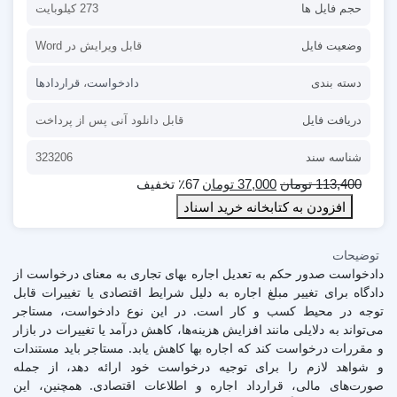
حجم فایل ها
273 کیلوبایت
وضعیت فایل
قابل ویرایش در Word
دسته بندی
دادخواست
،
قراردادها
دریافت فایل
قابل دانلود آنی پس از پرداخت
شناسه سند
323206
113,400
تومان
37,000
تومان
٪67 تخفیف
افزودن به کتابخانه خرید اسناد
توضیحات
دادخواست صدور حکم به تعدیل اجاره بهای تجاری به معنای درخواست از
دادگاه برای تغییر مبلغ اجاره به دلیل شرایط اقتصادی یا تغییرات قابل
توجه در محیط کسب و کار است. در این نوع دادخواست، مستاجر
می‌تواند به دلایلی مانند افزایش هزینه‌ها، کاهش درآمد یا تغییرات در بازار
و مقررات درخواست کند که اجاره بها کاهش یابد. مستاجر باید مستندات
و شواهد لازم را برای توجیه درخواست خود ارائه دهد، از جمله
صورت‌های مالی، قرارداد اجاره و اطلاعات اقتصادی. همچنین، این