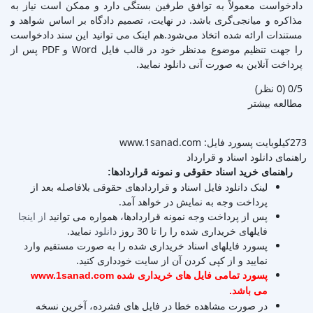
دادخواست معمولاً به توافق طرفین بستگی دارد و ممکن است نیاز به
مذاکره و میانجی‌گری باشد. در نهایت، تصمیم دادگاه بر اساس شواهد و
مستندات ارائه شده اتخاذ می‌شود.هم اینک می توانید این سند دادخواست
را جهت تنظیم موضوع مدنظر خود در قالب فایل Word و PDF پس از
پرداخت آنلاین به صورت آنی دانلود نمایید.
‫0/5
‫(0 نظر)
مطالعه بیشتر
273کیلوبایت
پسورد فایل: www.1sanad.com
راهنمای دانلود اسناد و قرارداد
راهنمای خرید اسناد حقوقی و نمونه قراردادها:
لینک دانلود فایل اسناد و قراردادهای حقوقی بلافاصله بعد از
پرداخت وجه به نمایش در خواهد آمد.
پس از پرداخت وجه نمونه قراردادها، همواره می توانید
از اینجا
فایلهای خریداری شده را را تا 30 روز
دانلود
نمایید.
پسورد فایلهای اسناد خریداری شده را به صورت مستقیم وارد
نمایید و از کپی کردن آن از سایت خودداری کنید.
پسورد تمامی فایل های خریداری شده www.1sanad.com
می باشد.
در صورت مشاهده خطا در فایل های فشرده، آخرین نسخه