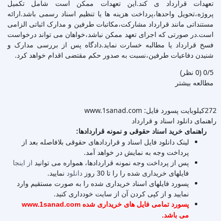
تعهدات قرارداد ی کند.این تعهدات ممکن است شامل تکمیل
پروژه،تحویل واحدها،پرداخت هزینه ها یا تنظیم اسناد رسمی باشد.ارائه
مستنداتی مانند قرارداد مشارکت،مکاتبات طرفین و مدارک اثباتی الزامی
است.در صورتی که اجرای تعهد ممکن نباشد،خواهان می تواند درخواست
فسخ قرارداد یا مطالبه خسارت نماید.دادگاه پس از بررسی مدارک و
شنیدن دفاعیات طرفین،نسبت به صدور حکم مقتضی اقدام خواهد کرد.
‫0/5
‫(0 نظر)
مطالعه بیشتر
272کیلوبایت
پسورد فایل: www.1sanad.com
راهنمای دانلود اسناد و قرارداد
راهنمای خرید اسناد حقوقی و نمونه قراردادها:
لینک دانلود فایل اسناد و قراردادهای حقوقی بلافاصله بعد از
پرداخت وجه به نمایش در خواهد آمد.
پس از پرداخت وجه نمونه قراردادها، همواره می توانید
از اینجا
فایلهای خریداری شده را را تا 30 روز
دانلود
نمایید.
پسورد فایلهای اسناد خریداری شده را به صورت مستقیم وارد
نمایید و از کپی کردن آن از سایت خودداری کنید.
پسورد تمامی فایل های خریداری شده www.1sanad.com
می باشد.