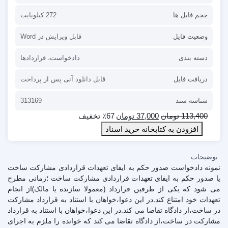
حجم فایل ها
272 کیلوبایت
وضعیت فایل
قابل ویرایش در Word
دسته بندی
دادخواست
،
قراردادها
دریافت فایل
قابل دانلود آنی پس از پرداخت
شناسه سند
313169
113,400
تومان
37,000
تومان
٪67 تخفیف
افزودن به کتابخانه خرید اسناد
توضیحات
نمونه دادخواست صدور حکم به ایفای تعهدات قراردادی مشارکت ساخت
یا صدور حکم به ایفای تعهدات قراردادی مشارکت ساخت ؛زمانی مطرح
می شود که یکی از طرفین قرارداد (معمولا سازنده یا مالک)از انجام
تعهدات خود امتناع کند.در این دعوا،خواهان با استناد به قرارداد مشارکت
در ساخت،از دادگاه تقاضا می کند.در این دعوا،خواهان با استناد به قرارداد
مشارکت در ساخت،از دادگاه تقاضا می کند که خوانده را ملزم به اجرای