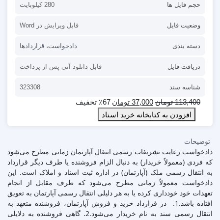
حجم فایل ها
280 کیلوبایت
وضعیت فایل
قابل ویرایش در Word
دسته بندی
دادخواست
،
قراردادها
دریافت فایل
قابل دانلود آنی پس از پرداخت
شناسه سند
323308
113,400
تومان
37,000
تومان
٪67 تخفیف
افزودن به کتابخانه خرید اسناد
توضیحات
دادخواست رعایت تشریفات رسمی انتقال آپارتمان زمانی مطرح می‌شود
که فردی (معمولاً خریدار) به دنبال الزام فروشنده یا طرف دیگر قرارداد
به انتقال رسمی ملک (آپارتمان) در اداره ثبت اسناد و املاک است. این
دادخواست معمولاً زمانی مطرح می‌شود که طرف مقابل از انجام
تعهدات خود خودداری کرده یا به هر دلیلی انتقال رسمی آپارتمان به تعویق
افتاده باشد.1. در قرارداد خرید و فروش آپارتمان، فروشنده متعهد به
انتقال رسمی سند به نام خریدار می‌شود.2. گاهی فروشنده به دلایلی