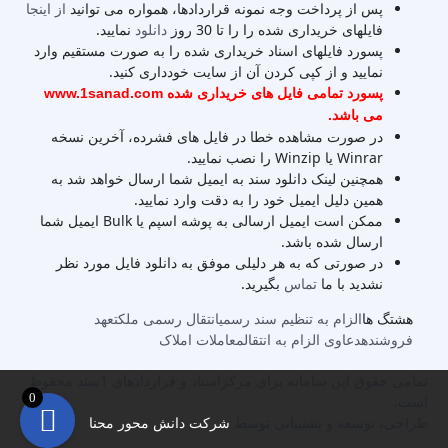
پس از پرداخت وجه نمونه قراردادها، همواره می توانید
از اینجا
فایلهای خریداری شده را را تا 30 روز
دانلود
نمایید.
پسورد فایلهای اسناد خریداری شده را به صورت مستقیم وارد
نمایید و از کپی کردن آن از سایت خودداری کنید.
پسورد تمامی فایل های خریداری شده www.1sanad.com
می باشد.
در صورت مشاهده خطا در فایل های فشرده، آخرین نسخه
Winrar یا Winzip را نصب نمایید.
همچنین لینک دانلود سند به ایمیل شما ارسال خواهد شد به
همین دلیل ایمیل خود را به دقت وارد نمایید.
ممکن است ایمیل ارسالی به پوشه اسپم یا Bulk ایمیل شما
ارسال شده باشد.
در صورتی که به هر دلیلی موفق به دانلود فایل مورد نظر
نشدید با ما
تماس
بگیرید.
هشتگ ها
الزام به تنظیم سند رسمی
انتقال رسمی ملک
تعهد
فروشنده
دعاوی الزام به انتقال
معاملات املاک
تمامی حقوق این سامانه برای مرکزاسناد و قراردادهای 1سند محفوظ
0
است.
طراحی، توسعه و پشتیبانی توسط
شرکت دانش محور محنا