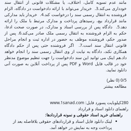
مانند عدم تسویه کامل، اختلاف، یا مشکلات قانونی از انتقال سند
خودداری می‌کند.3. خریدار می‌تواند با ارائه دادخواست در دادگاه، الزام
فروشنده به انتقال رسمی سند را درخواست کند.4. خریدار باید مدارکی
مانند قرارداد بیع، رسیدهای پرداخت و مدارک مرتبط با ملک را ارائه
دهد.5. دادگاه پس از بررسی اسناد و مدارک، در صورت صحت ادعا،
حکم به الزام فروشنده به انتقال رسمی ملک صادر می‌کند.6. پس از
صدور حکم، فروشنده موظف به حضور در اداره ثبت و انجام مراحل
قانونی انتقال سند است.7. اگر فروشنده حتی پس از حکم دادگاه
همکاری نکند، دادگاه به نیابت از وی انتقال رسمی سند را انجام خواهد
داد.هم اینک می توانید این سند دادخواست را جهت تنظیم موضوع مدنظر
خود در قالب فایل Word و PDF پس از پرداخت آنلاین به صورت آنی
دانلود نمایید.
‫0/5
‫(0 نظر)
مطالعه بیشتر
280کیلوبایت
پسورد فایل: www.1sanad.com
راهنمای دانلود اسناد و قرارداد
راهنمای خرید اسناد حقوقی و نمونه قراردادها:
لینک دانلود فایل اسناد و قراردادهای حقوقی بلافاصله بعد از
پرداخت وجه به نمایش در خواهد آمد.