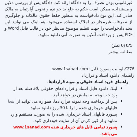
غیرقانونی بودن تصرف را به دادگاه ارائه کند. دادگاه پس از بررسی دلایل
و مستندات، ممکن است حکم به خلع ید خوانده و تحویل آپارتمان به مالک
صادر کند. این نوع دادخواست به منظور حفظ حقوق مالکانه و جلوگیری
از تصرفات غیرمجاز در املاک استفاده می‌شود. هم اینک می توانید این
سند دادخواست را جهت تنظیم موضوع مدنظر خود در قالب فایل Word و
PDF پس از پرداخت آنلاین به صورت آنی دانلود نمایید.
‫0/5
‫(0 نظر)
مطالعه بیشتر
276کیلوبایت
پسورد فایل: www.1sanad.com
راهنمای دانلود اسناد و قرارداد
راهنمای خرید اسناد حقوقی و نمونه قراردادها:
لینک دانلود فایل اسناد و قراردادهای حقوقی بلافاصله بعد از
پرداخت وجه به نمایش در خواهد آمد.
پس از پرداخت وجه نمونه قراردادها، همواره می توانید
از اینجا
فایلهای خریداری شده را را تا 30 روز
دانلود
نمایید.
پسورد فایلهای اسناد خریداری شده را به صورت مستقیم وارد
نمایید و از کپی کردن آن از سایت خودداری کنید.
پسورد تمامی فایل های خریداری شده www.1sanad.com
می باشد.