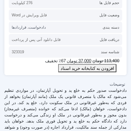
حجم فایل ها
276 کیلوبایت
وضعیت فایل
قابل ویرایش در Word
دسته بندی
دادخواست
،
قراردادها
دریافت فایل
قابل دانلود آنی پس از پرداخت
شناسه سند
323319
113,400
تومان
37,000
تومان
٪67 تخفیف
افزودن به کتابخانه خرید اسناد
توضیحات
دادخواست صدور حکم به خلع ید و تحویل آپارتمان، در مواردی تنظیم
می‌شود که مالک یا متصرف قانونی یک ملک (مانند آپارتمان) بخواهد از
فردی که به‌طور غیرقانونی در ملک سکونت دارد، خلع ید کند. در این
دادخواست، خواهان (مالک) ادعا می‌کند که خوانده (متصرف غیرمجاز)
بدون مجوز و به‌طور غیرقانونی در ملک او زندگی می‌کند و درخواست
دارد که دادگاه حکم به خلع ید و تحویل فوری ملک بدهد. خواهان باید
مدارکی از جمله سند مالکیت، قرارداد اجاره (در صورت وجود) و شواهد