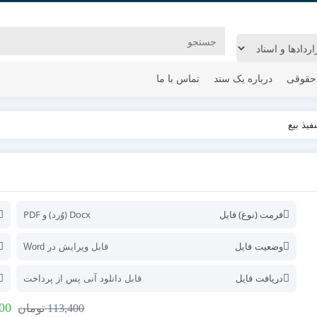
حقوقی
درباره یک سند
تماس با ما
یذ بیع
فرمت (نوع) فایل
Docx (وُرد) و PDF
وضعیت فایل
قابل ویرایش در Word
دریافت فایل
قابل دانلود آنی پس از پرداخت
00
113,400
تومان