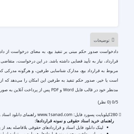
توضیحات
دادخواست صدور حکم مبنی بر تنفیذ بیع، به معنای درخواست از دا
قرارداد، نیاز به تأیید قضایی داشته باشد. در این درخواست، متقاضی (
مربوط به قرارداد بیع، مدارک شناسایی طرفین، و هرگونه مدرکی که ن
است یا خیر. صدور حکم تنفیذ به طرفین این امکان را می‌دهد که از
مدنظر خود در قالب فایل Word و PDF پس از پرداخت آنلاین به صورت آنی دانلود نمایید.
‫0/5
‫(0 نظر)
280کیلوبایت
پسورد فایل: www.1sanad.com
راهنمای دانلود اسناد و
راهنمای خرید اسناد حقوقی و نمونه قراردادها:
لینک دانلود فایل اسناد و قراردادهای حقوقی بلافاصله بعد از
پس از پرداخت وجه نمونه قراردادها، همواره می توانید
از این