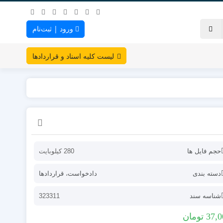
ورود | ثبت‌نام
لیست کلیه اسناد و قراردادها
حجم فایل ها
280 کیلوبایت
دسته بندی
دادخواست
،
قراردادها
شناسه سند
323311
37,0
تومان