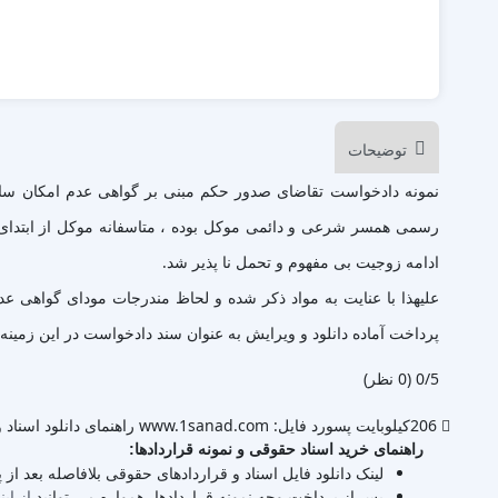
توضیحات
نمونه دادخواست تقاضای صدور حکم مبنی بر گواهی عدم امکان سازش 
رسمی همسر شرعی و دائمی موکل بوده ، متاسفانه موکل از ابتدای دو
ادامه زوجیت بی مفهوم و تحمل نا پذیر شد.
علیهذا با عنایت به مواد ذکر شده و لحاظ مندرجات مودای گواهی 
پرداخت آماده دانلود و ویرایش به عنوان سند دادخواست در این زمینه
‫0/5
‫(0 نظر)
206کیلوبایت
پسورد فایل: www.1sanad.com
راهنمای دانلود اسناد و
راهنمای خرید اسناد حقوقی و نمونه قراردادها:
لینک دانلود فایل اسناد و قراردادهای حقوقی بلافاصله بعد از
پس از پرداخت وجه نمونه قراردادها، همواره می توانید
از این