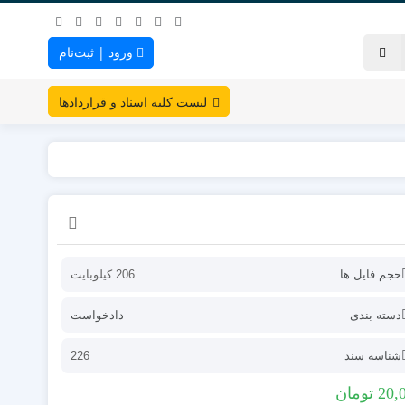
ورود | ثبت‌نام
لیست کلیه اسناد و قراردادها
حجم فایل ها
206 کیلوبایت
دسته بندی
دادخواست
شناسه سند
226
20,
تومان