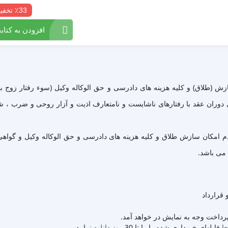
٪33 تخفیف
افزودن به کتابخ
(طلاق) و کلیه هزینه های دادرسی و حق الوکاله وکیل (سوء رفتار زوج با
ران عقد با رفتارهای ناشایست و نامتعارف اذیت و آزار روحی و ضرب ، شتم و
عدم امکان سازش طلاق و کلیه هزینه های دادرسی و حق الوکاله وکیل و گوا
 می باشد.
 قرارداد
 پرداخت وجه به نمایش در خواهد آمد.
جا
فایلهای خریداری شده را را تا 30 روز
دانلود
نمایید.