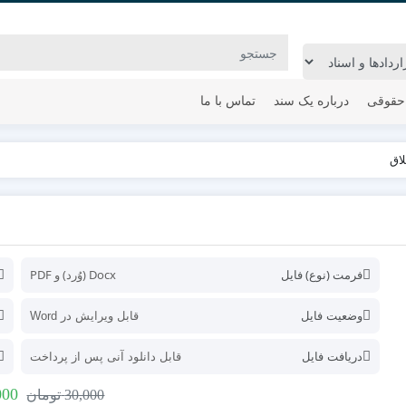
حقوقی
درباره یک سند
تماس با ما
اق
فرمت (نوع) فایل
Docx (وُرد) و PDF
وضعیت فایل
قابل ویرایش در Word
دریافت فایل
قابل دانلود آنی پس از پرداخت
000
30,000
تومان