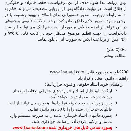
بهبود روابط پیدا شود. هدف از این درخواست، حفظ خانواده و جلوگیری
از طلاق است. در نهایت، دادگاه پس از ارزیابی وضعیت، می‌تواند حکم به
ادامه رابطه زوجیت، صدور دستوراتی برای اصلاح و بهبود وضعیت یا در
برخی موارد، صدور حکم طلاق صادر کند. توجه به نکات قانونی و حقوقی
در این فرآیند از اهمیت بالایی برخوردار است.هم اینک می توانید این سند
دادخواست را جهت تنظیم موضوع مدنظر خود در قالب فایل Word و
PDF پس از پرداخت آنلاین به صورت آنی دانلود نمایید.
‫0/5
‫(0 نظر)
مطالعه بیشتر
200کیلوبایت
پسورد فایل: www.1sanad.com
راهنمای دانلود اسناد و قرارداد
راهنمای خرید اسناد حقوقی و نمونه قراردادها:
لینک دانلود فایل اسناد و قراردادهای حقوقی بلافاصله بعد از
پرداخت وجه به نمایش در خواهد آمد.
پس از پرداخت وجه نمونه قراردادها، همواره می توانید
از اینجا
فایلهای خریداری شده را را تا 30 روز
دانلود
نمایید.
پسورد فایلهای اسناد خریداری شده را به صورت مستقیم وارد
نمایید و از کپی کردن آن از سایت خودداری کنید.
پسورد تمامی فایل های خریداری شده www.1sanad.com