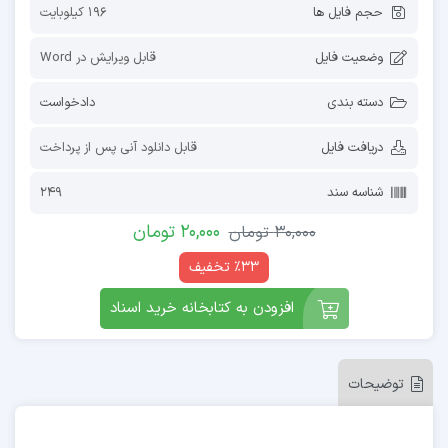
حجم فایل ها
196 کیلوبایت
وضعیت فایل
قابل ویرایش در Word
دسته بندی
دادخواست
دریافت فایل
قابل دانلود آنی پس از پرداخت
شناسه سند
249
20,000
تومان
30,000
تومان
٪33 تخفیف
افزودن به کتابخانه خرید اسناد
توضیحات