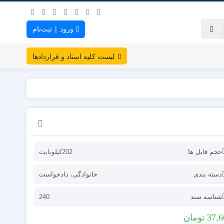
ورود | ثبت‌نام
لیست کلیه اسناد و قراردادها
حجم فایل ها
202کیلوبایت
دسته بندی
خانوادگی
،
دادخواست
شناسه سند
240
37,6
تومان