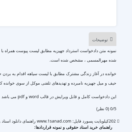
توضیحات
نمونه متن دادخواست استرداد جهیزیه مطابق لیست پیوست همراه با صد
شده مهرالمسمی ، مشخص شده است.
خوانده در آغاز زندگی مشترک مطابق با لیست سیاهه اقدام به بردن 
حیف و میل جهیزیه نامبرده و تهدیدهای تلفنی موکل از سوی خوانده ک
این دادخواست کامل و قابل ویرایش در قالب word و pdf می باشد با پرداخت آنلاین می توانید دانلود نمایید.
‫0/5
‫(0 نظر)
202کیلوبایت
پسورد فایل: www.1sanad.com
راهنمای دانلود اسناد و
راهنمای خرید اسناد حقوقی و نمونه قراردادها: