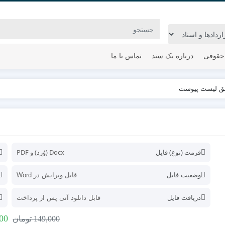
حقوقی
درباره یک سند
تماس با ما
ابق لیست پیوست
فرمت (نوع) فایل
Docx (وُرد) و PDF
وضعیت فایل
قابل ویرایش در Word
دریافت فایل
قابل دانلود آنی پس از پرداخت
00
149,000
تومان