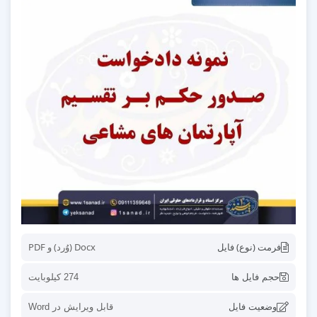
فرمت (نوع) فایل
Docx (وُرد) و PDF
حجم فایل ها
274 کیلوبایت
وضعیت فایل
قابل ویرایش در Word