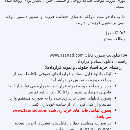
دوری فرزند موجب صدمه روحی و جسمی جبران ناپذیر برای زوجه شده
است.
بنا به دادخواست موکله تقاضای حضانت فرزند و صدور دستور موقت
مبنی بر تحویل فرزند را دارند.
‫0/5
‫(0 نظر)
مطالعه بیشتر
194کیلوبایت
پسورد فایل: www.1sanad.com
راهنمای دانلود اسناد و قرارداد
راهنمای خرید اسناد حقوقی و نمونه قراردادها:
لینک دانلود فایل اسناد و قراردادهای حقوقی بلافاصله بعد از
پرداخت وجه به نمایش در خواهد آمد.
پس از پرداخت وجه نمونه قراردادها، همواره می توانید
از اینجا
فایلهای خریداری شده را را تا 30 روز
دانلود
نمایید.
پسورد فایلهای اسناد خریداری شده را به صورت مستقیم وارد
نمایید و از کپی کردن آن از سایت خودداری کنید.
پسورد تمامی فایل های خریداری شده www.1sanad.com
می باشد.
در صورت مشاهده خطا در فایل های فشرده، آخرین نسخه
Winrar یا Winzip را نصب نمایید.