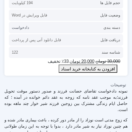
حجم فایل ها
194 کیلوبایت
وضعیت فایل
قابل ویرایش در Word
دسته بندی
دادخواست
دریافت فایل
قابل دانلود آنی پس از پرداخت
شناسه سند
122
30,000
تومان
20,000
تومان
٪33 تخفیف
افزودن به کتابخانه خرید اسناد
توضیحات
نمونه دادخواست تقاضای حضانت فرزند و صدور دستور موقت تحویل
فرزند؛به موجب عقد نامه که زوجه به عقد دائم خوانده در آمده ؛ که
حاصل ایام زندگی مشترک بین زوجین فرزند شیر خوار چند ماهه بوده
است.
که زوج مدتی است نوزاد را از مادر دور کرده ، باعث بیماری مادر شده و
هم چنین نوزاد نیاز به شیر مادر دارد ، بدوا با توجه به این زمان طولانی