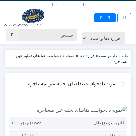
|
خانه
»
دادخواست
»
قراردادها
»
نمونه دادخواست تقاضای تخلیه عین
مستاجره
نمونه دادخواست تقاضای تخلیه عین مستاجره
فرمت (نوع) فایل
Docx (وُرد) و PDF
حجم فایل ها
277 کیلوبایت