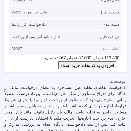
وضعیت فایل
قابل ویرایش در Word
دسته بندی
دادخواست
،
قراردادها
دریافت فایل
قابل دانلود آنی پس از پرداخت
شناسه سند
323271
113,400
تومان
37,000
تومان
٪67 تخفیف
افزودن به کتابخانه خرید اسناد
توضیحات
دادخواست تقاضای تخلیه عین مستاجره به معنای درخواست مالک از
دادگاه برای اخراج مستأجر از ملک اجاره‌ای است. این دادخواست معمولاً
زمانی مطرح می‌شود که مستأجر از پرداخت اجاره‌بها یا اجرای شرایط
قرارداد اجاره خودداری کرده باشد یا قرارداد اجاره به پایان رسیده باشد و
مستأجر حاضر به تخلیه نباشد. مالک باید دلایل قانونی مانند پایان مدت
اجاره، عدم پرداخت اجاره‌بها، تخریب ملک یا استفاده نادرست از آن را
اثبات کند. پس از ثبت دادخواست، دادگاه اقدام به بررسی مدارک و
شنیدن دفاعیات طرفین می‌کند و در نهایت حکم تخلیه صادر می‌شود. در