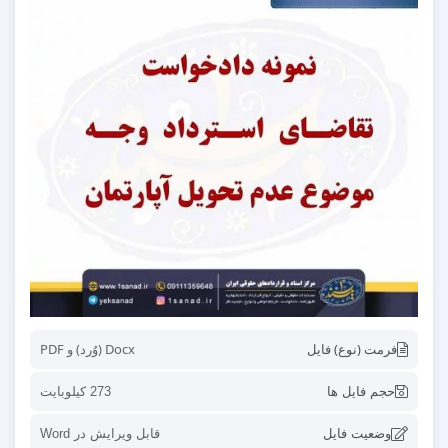
فرمت (نوع) فایل
Docx (وُرد) و PDF
حجم فایل ها
273 کیلوبایت
وضعیت فایل
قابل ویرایش در Word