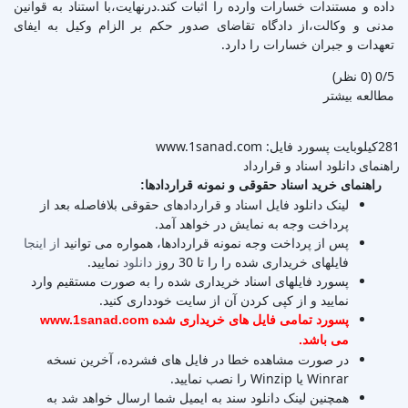
داده و مستندات خسارات وارده را اثبات کند.درنهایت،با استناد به قوانین
مدنی و وکالت،از دادگاه تقاضای صدور حکم بر الزام وکیل به ایفای
تعهدات و جبران خسارات را دارد.
‫0/5
‫(0 نظر)
مطالعه بیشتر
281کیلوبایت
پسورد فایل: www.1sanad.com
راهنمای دانلود اسناد و قرارداد
راهنمای خرید اسناد حقوقی و نمونه قراردادها:
لینک دانلود فایل اسناد و قراردادهای حقوقی بلافاصله بعد از
پرداخت وجه به نمایش در خواهد آمد.
پس از پرداخت وجه نمونه قراردادها، همواره می توانید
از اینجا
فایلهای خریداری شده را را تا 30 روز
دانلود
نمایید.
پسورد فایلهای اسناد خریداری شده را به صورت مستقیم وارد
نمایید و از کپی کردن آن از سایت خودداری کنید.
پسورد تمامی فایل های خریداری شده www.1sanad.com
می باشد.
در صورت مشاهده خطا در فایل های فشرده، آخرین نسخه
Winrar یا Winzip را نصب نمایید.
همچنین لینک دانلود سند به ایمیل شما ارسال خواهد شد به