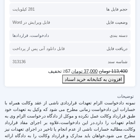
حجم فایل ها
281 کیلوبایت
وضعیت فایل
قابل ویرایش در Word
دسته بندی
دادخواست
،
قراردادها
دریافت فایل
قابل دانلود آنی پس از پرداخت
شناسه سند
313136
113,400
تومان
37,000
تومان
٪67 تخفیف
افزودن به کتابخانه خرید اسناد
توضیحات
نمونه دادخواست الزام تعهدات قراردادی ناشی از عقد وکالت همراه با
خسارات این دادخواست زمانی مطرح می شود که وکیل به تعهدات خود
طبق قرارداد وکالت عمل نکرده و موکل از دادگاه درخواست الزام وی به
انجام تعهدات را دارد.در این دادخواست،علاوه بر اجرای مفاد قرارداد
وکالت،مطالبه خسارات ناشی از عدم انجام یا تاخیر در اجرای تعهدات نیز
مطرح می شود.خواهان باید مدارک و قرارداد وکالت را به دادگاه ارائه